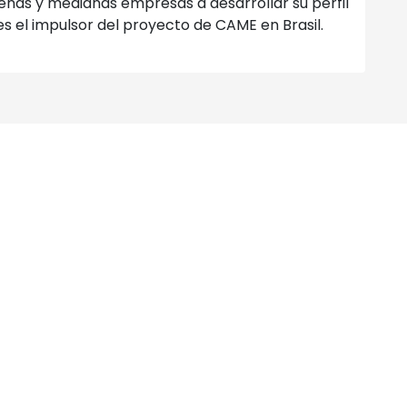
eñas y medianas empresas a desarrollar su perfil
s el impulsor del proyecto de CAME en Brasil.
Noticias
Home
Acerca de
Bolsa de Trabajo
Contacto
Galería
Agenda