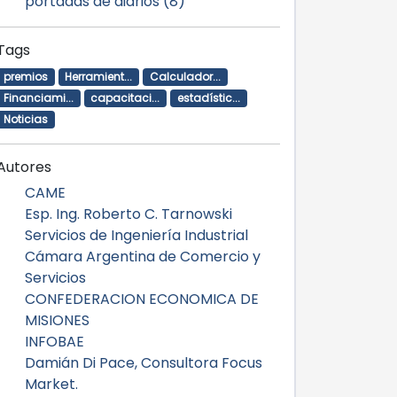
portadas de diarios (8)
Tags
premios
Herramient...
Calculador...
Financiami...
capacitaci...
estadístic...
Noticias
Autores
CAME
Esp. Ing. Roberto C. Tarnowski
Servicios de Ingeniería Industrial
Cámara Argentina de Comercio y
Servicios
CONFEDERACION ECONOMICA DE
MISIONES
INFOBAE
Damián Di Pace, Consultora Focus
Market.