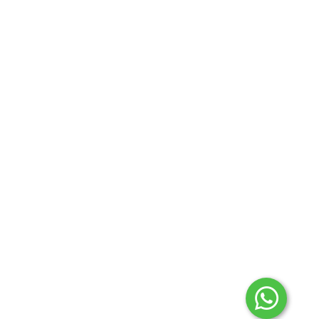
Noticias
Home
Acerca de
+54 3743477420
Bolsa de
+543743412767
Trabajo
camaralgsm@gmail.com
Contacto
Galería
Agenda