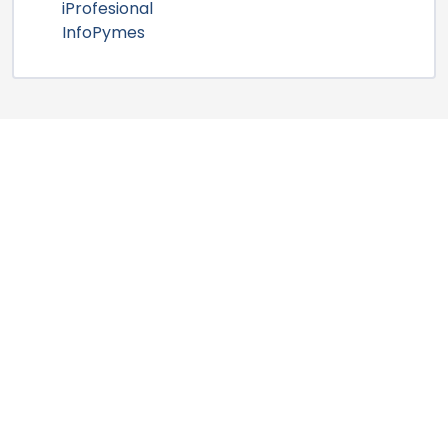
iProfesional
InfoPymes
Noticias
Home
Acerca de
+54 3743477420
Bolsa de
+543743412767
Trabajo
camaralgsm@gmail.com
Contacto
Galería
Agenda